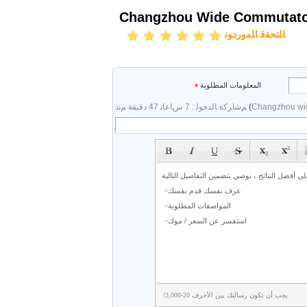
Changzhou Wide Commutato
ﺎﻠﺘﺤﻘﻗ ﺎﻠﻣﻭﺭﺩﻮﻧ
المعلومات المطلوبة
Changzhou wid
)
ﻢﺷﺍﺮﻛﺓ ﺎﻟﺪﺧﻮﻟ : 7 ﺱﺎﻋﺎﺗ 47 دقيقة ﻢﻧﺫ
يجب أن تكون رسالتك بين الأحرف 20-3,000!