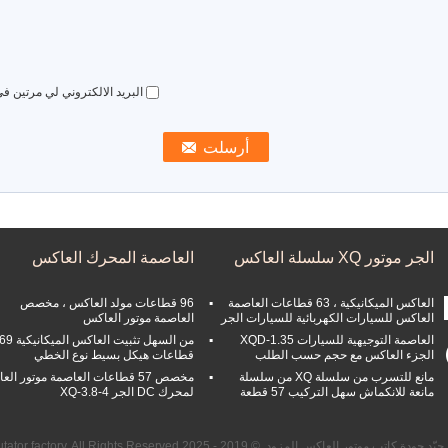
البريد الالكتروني لي مرتين ف
الجر موتور XQ سلسلة العاكس
العاصمة المحرك العاكس
العاكس الميكانيكية ، 63 قطاعات العاصمة
96 قطاعات مولد العاكس ، مخصص
العاكس للسيارات الكهربائية للسيارات الجر
العاصمة موتور العاكس
العاصمة التوجيهية للسيارات XQD-1.35
من السهل تثبيت العاكس الميكانيكية 
الجزء العاكس مع حجم حسب الطلب
قطاعات هيكل بسيط نوع الخطي
مانع للتسرب من سلسلة XQ من سلسلة
مخصص 57 قطاعات العاصمة موتور ال
مانعة للانكماش سهل التركيب 57 قطعة
لمحرك DC الجر XQ-3.8-4
كاتب موتور العاكس المزود. © 2019 - 2025 Changzhou wide commutator factory. All Rights Reserved.