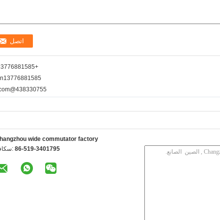
+8613776881585
en13776881585
438330755@qq.com
hangzhou wide commutator factory
86-519-3401795
الفاكس