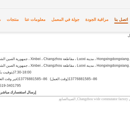
اتصل بنا
مراقبة الجودة
جولة في المعمل
معلومات عنا
منتجات
م
7:30-18:00(بتوقيت بكين)
86--13776881585(وقت العمل) 86--13776881585(غير وقت العمل)
519-3401795
إرسال استفسارك مباشرة 