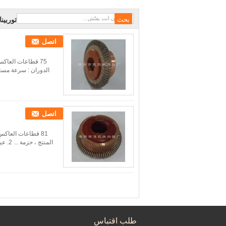
توربين
اتصل
الدوران : سرعة مستمرة من 4000 دورة / دقيقة أو أكثر لمدة 5 دقائق عند 155 درجة
اتصل
المنتج ، حزمة ... 2. عينه 3. سوف نقوم بالرد عليك لاستفسارك في 24 ساعة. 4. بعد إرسال ، فإننا سوف تتبع المنتج...
طلب اقتباس