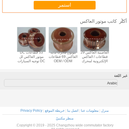
استمر
كاتب موتور العاكس
أكثر
اكس موتور
العاصمة العاكس 29
موثوق محرك بداية
53 قطاعات DC
49 جزءً
كاتب 69 شرائح
قطاعات / العاكس
العاكس 69 قطاعات
موتور العاكس لل
محرك بداي
لمحرك DC الجر
الإلكترونية لمحرك
OEM / ODM
DC توجيه السيارات
ZQ-4
العاصمة محرك XQ-
المتاحة
XQD-1.35
6.3
1.2
غير اللغة
Arabic
منزل
|
معلومات عنا
|
اتصل بنا
|
خريطة الموقع
|
Privacy Policy
منظر مكتبيّ
Copyright © 2019 - 2025 Changzhou wide commutator factory.