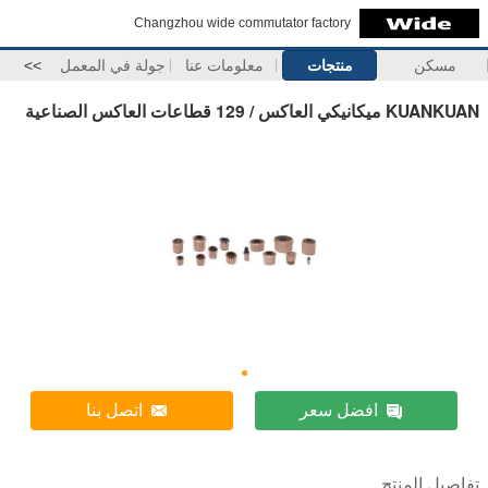
Changzhou wide commutator factory
مسكن
منتجات
معلومات عنا
جولة في المعمل
>>
KUANKUAN ميكانيكي العاكس / 129 قطاعات العاكس الصناعية
افضل سعر
اتصل بنا
تفاصيل المنتج