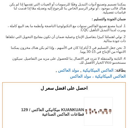
يمكننا تصميم وتصنيع أدوات التبديل وفقًا للرسومات أو العينات التي تقدمها إذا لم يكن
هناك قالب موجود ، أو نوفر الرسم الخاص بنا للرجوع إليه وتعديله معًا إذا قدمت لنا
قياسات تفصيلية.
ضمان الجودة والتسليم
:
1. لدينا مصنع تصنيع العاكس سنوات مع التكنولوجيا الناضجة وأنظمة ما بعد البيع كاملة ،
ومرت لدينا التبديل التأهيل CQC.
2. نولي اهتمامًا كبيرًا بتفاصيل الإنتاج وعملية ضمان أن تكون مفاتيح التحويل التي تتلقاها
ذات جودة مثالية.
3. نحن جعل التسليم في 3 أيام إذا كان في الأسهم ، وإذا لم يكن هناك مخزون يمكننا
الانتهاء من الإنتاج في 15-30 يوما.
4. الثابتة والمتنقلة لا تتردد في الاتصال بنا للحصول على مزيد من التفاصيل. سيكون
مستخدمو Vico الخيار الأفضل لك.
العاكس الميكانيكية
مولد العاكس
بطاقة:
,
,
العاكس الميكانيكية ، مولد العاكس
احصل على افضل سعر ل
KUANKUAN ميكانيكي العاكس / 129
قطاعات العاكس الصناعية