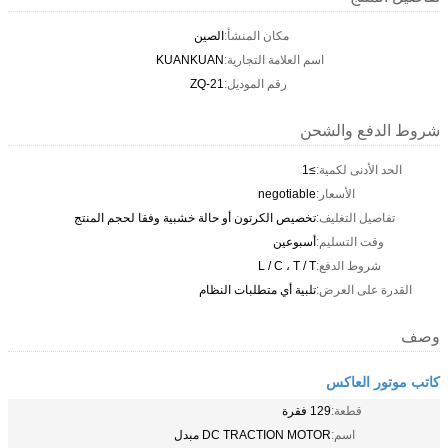
مكان المنشأ:
الصين
اسم العلامة التجارية:
KUANKUAN
رقم الموديل:
ZQ-21
شروط الدفع والشحن
الحد الأدنى لكمية:
≥1
الأسعار:
negotiable
تفاصيل التغليف:
تخصيص الكرتون أو حالة خشبية وفقا لحجم المنتج
وقت التسليم:
أسبوعين
شروط الدفع:
L / C ، T / T
القدرة على العرض:
تلبية أي متطلبات النظام
وصف
كاتب موتور العاكس
قطعة:
129 فقرة
اسم:
DC TRACTION MOTOR مبدل