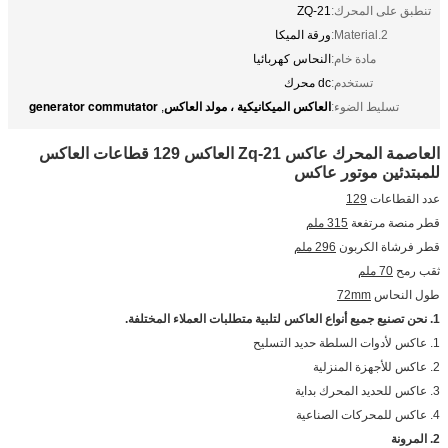
تنطبق على المحرك:
ZQ-21
Material.2:
ورقة الميكا
مادة خام:
النحاس كهربائيا
تستخدم:
dc محرك
العاكس الميكانيكية ، مولد العاكس
generator commutator
تسليط الضوء:
,
العاصمة المحرك عاكس Zq-21 العاكس 129 قطاعات العاكس
للمبتدئين موتور عاكس
عدد القطاعات
129
قطر منصة مرتفعة
315 ملم
قطر فرشاة الكربون
296 ملم
ثقب رمح
70 ملم
طول النحاس
72mm
1. نحن تصنيع جميع أنواع العاكس لتلبية متطلبات العملاء المختلفة.
1. عاكس لأدوات السلطة حديد التسليح
2. عاكس للأجهزة المنزلية
3. عاكس للحديد المحرك بداية
4. عاكس للمحركات الصناعية
2. المرونة