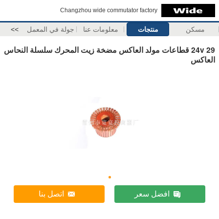
Changzhou wide commutator factory
مسكن
منتجات
معلومات عنا
جولة في المعمل
>>
24v 29 قطاعات مولد العاكس مضخة زيت المحرك سلسلة النحاس
العاكس
افضل سعر
اتصل بنا