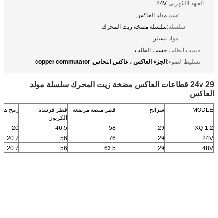
الجهد االكهربى:
24V
اسم:
مولد العاكس
سلسلة:
سلسلة مضخة زيت المحرك
مواد:
بسبار
حسب الطلب:
حسب الطلب
الجزء العاكس ، عاكس النحاس
copper commutator
تسليط الضوء:
,
24v 29 قطاعات العاكس مضخة زيت المحرك سلسلة مولد
العاكس
MODLE
شرائح
قطر منصة مرتفعة
قطر فرشاة
رمح هول
الكربون
20
46.5
58
29
XQ-1.2
20.7
56
76
29
24V
20.7
56
63.5
29
48V