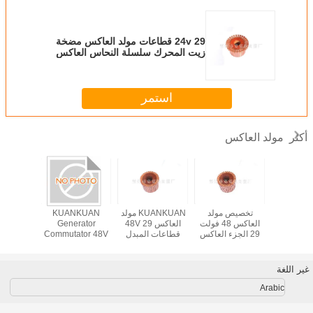
24v 29 قطاعات مولد العاكس مضخة
زيت المحرك سلسلة النحاس العاكس
استمر
مولد العاكس
أكثر
تخصيص مولد
KUANKUAN مولد
KUANKUAN
تخصيص
العاكس 48 فولت
العاكس 48V 29
Generator
29 الجزء العاكس
قطاعات المبدل
Commutator 48V
29 الج
لل محرك مضخة
الميكانيكية
29 Segments
لل محر
الزيت
Mechanical
الز
Commutator
غير اللغة
Arabic