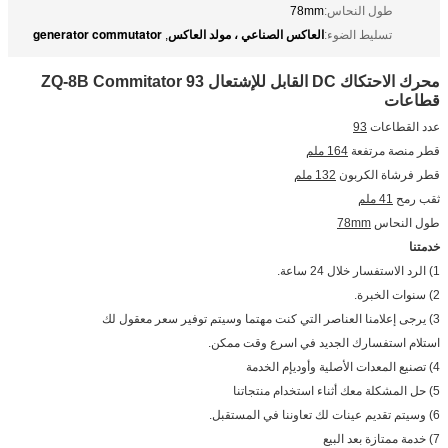
طول النحاس:
78mm
العاكس الصناعي ، مولد العاكس
generator commutator
تسليط الضوء:
,
محرك الاحتكاك DC القابل للإشتعال ZQ-8B Commitator 93
قطاعات
عدد القطاعات
93
قطر منصة مرتفعة
164 ملم
قطر فرشاة الكربون
132 ملم
ثقب رمح
41 ملم
طول النحاس
78mm
خدمتنا
1) الرد الاستفسار خلال 24 ساعة.
2) سنوات الخبرة.
3) يرجى إعلامنا العناصر التي كنت مهتما وسيتم توفير سعر معقول لك
استلام استفسارك الجديد في اسرع وقت ممكن.
4) تصنيع المعدات الأصلية وأوديإم الخدمة
5) حل المشكلة معك أثناء استخدام منتجاتنا
6) وسيتم تقديم عينات لك تعاوننا في المستقبل.
7) خدمة ممتازة بعد البيع