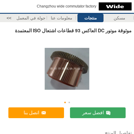
Changzhou wide commutator factory
مسكن
منتجات
معلومات عنا
جولة في المعمل
>>
موثوقة موتور DC العاكس 93 قطاعات اشتعال ISO المعتمدة
افضل سعر
اتصل بنا
تفاصيل المنتج