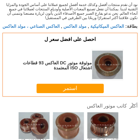
نود أن نقدم منتجات أفضل وكذلك خدمة أفضل لجميع عملائنا على أساس الجودة والمزايا
التقنية لدينا. يمكننا أن نفعل تصنيع المعدات الأصلية وأوديإم المنتجات لعملائنا في جميع
أنحاء العالم. نحن ندعو بفارغ الصبر جميع الأصدقاء الذين يأتون لزيارة مصنعنا ونتمنى أن
تكون علاقتنا أكثر استقرارًا وربحًا بين الطرفين في المستقبل!
العاكس الميكانيكية
مولد العاكس
العاكس الصناعي ، مولد العاكس
بطاقة:
,
,
احصل على افضل سعر ل
موثوقة موتور DC العاكس 93 قطاعات
اشتعال ISO المعتمدة
استمر
كاتب موتور العاكس
أكثر
اكس موتور
العاصمة العاكس 29
موثوق محرك بداية
53 قطاعات DC
49 جزءً