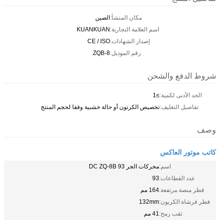
مكان المنشأ:
الصين
اسم العلامة التجارية:
KUANKUAN
إصدار الشهادات:
CE / ISO
رقم الموديل:
ZQB-8
شروط الدفع والشحن
الحد الأدنى لكمية:
≥1
تفاصيل التغليف:
تخصيص الكرتون أو حالة خشبية وفقا لحجم المنتج
وصف
كاتب موتور العاكس
اسم:
محركات الجر DC ZQ-8B 93
عدد القطاعات:
93
قطر منصة مرتفعة:
164 مم
قطر فرشاة الكربون:
132mm
ثقب رمح:
41 مم