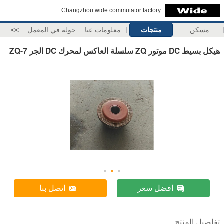
Changzhou wide commutator factory
مسكن
منتجات
معلومات عنا
جولة في المعمل
>>
هيكل بسيط DC موتور ZQ سلسلة العاكس لمحرك DC الجر ZQ-7
افضل سعر
اتصل بنا
تفاصيل المنتج