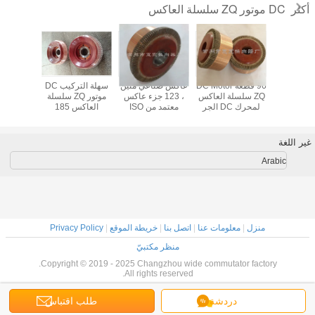
DC موتور ZQ سلسلة العاكس
أكثر
 الصناعية
96 قطعة DC Motor
عاكس صناعي متين
سهلة التركيب DC
69 قطاع
موتور ZQ سلسلة
ZQ سلسلة العاكس
، 123 جزء عاكس
موتور ZQ سلسلة
الميكا
العاكس 129
لمحرك DC الجر
معتمد من ISO
العاكس 185
للسيارات ا
 العاكس
المساعدة ZQ-1.9
قطاعات حسب
التعدي
الطلب
للسي
غير اللغة
Arabic
منزل
|
معلومات عنا
|
اتصل بنا
|
خريطة الموقع
|
Privacy Policy
منظر مكتبيّ
Copyright © 2019 - 2025 Changzhou wide commutator factory.
All rights reserved.
دردشة
طلب اقتباس