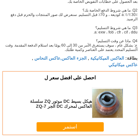
بعد الحصول على خطابات التفويض الخاصة بك.
Q2. ما هي شروط الدفع الخاصة بك؟
a: t / t 30٪ كوديعة ، و 70٪ قبل التسليم. سنعرض لك صور المنتجات والحزم قبل دفع
الرصيد.
Q3. ما هي شروط التسليم؟
a: exw ، fob ، cfr ، cif ، ddu.
Q4. ماذا عن وقت التسليم؟
ج: بشكل عام ، سوف يستغرق الأمر من 30 إلى 60 يومًا بعد استلام الدفعة المقدمة. وقت
التسليم المحدد يعتمد على العناصر وكمية طلبك.
العاكس الميكانيكية
الجزء العاكس,عاكس النحاس
بطاقة:
,
,
عاكس ميكانيكي
احصل على افضل سعر ل
هيكل بسيط DC موتور ZQ سلسلة
العاكس لمحرك DC الجر ZQ-7
استمر