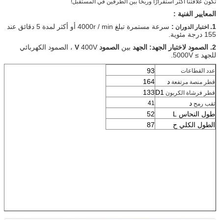
تكون علاقتنا أكثر استقرارًا وربحًا بين الطرفين في المستقبل!
المعايير الفنية :
1.
:
سرعة مستمرة تبلغ 4000r / min أو أكثر لمدة 5 دقائق عند
اختبار الدوران
155 درجة مئوية.
2. الصمود لاختبار الجهد: الجهد
بين
الصمود V
400V ، الصمود الكهربائي
للجهد ≥ 5000V.
93
عدد القطاعات
د
164
قطر منصة مرتفعة
133
D1
قطر فرشاة الكربون
د
41
ثقب رمح
طول النحاس L
52
الطول الكلي ح
87