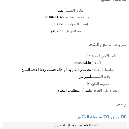
مكان المنشأ:
الصين
اسم العلامة التجارية:
KUANKUAN
إصدار الشهادات:
CE / ISO
رقم الموديل:
93 شرائح
شروط الدفع والشحن
الحد الأدنى لكمية:
≥1
الأسعار:
negotiable
تفاصيل التغليف:
تخصيص الكرتون أو حالة خشبية وفقا لحجم المنتج
وقت التسليم:
أسبوعين
شروط الدفع:
T/T
القدرة على العرض:
تلبية أي متطلبات النظام
وصف
DC موتور ZQ سلسلة العاكس
اسم:
العاصمة المحرك العاكس