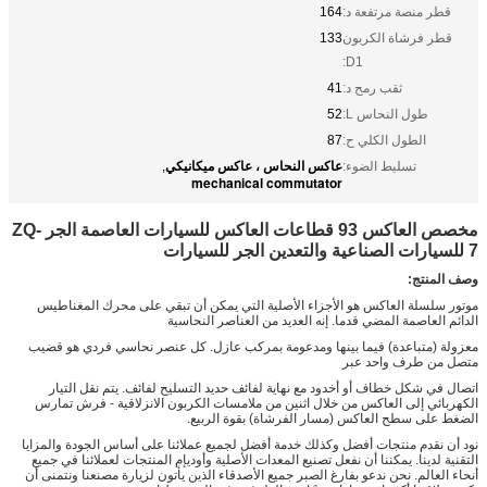
قطر منصة مرتفعة د:
164
قطر فرشاة الكربون
133
D1:
ثقب رمح د:
41
طول النحاس L:
52
الطول الكلي ح:
87
عاكس النحاس ، عاكس ميكانيكي
تسليط الضوء:
,
mechanical commutator
مخصص العاكس 93 قطاعات العاكس للسيارات العاصمة الجر ZQ-
7 للسيارات الصناعية والتعدين الجر للسيارات
وصف المنتج:
موتور سلسلة العاكس هو الأجزاء الأصلية التي يمكن أن تبقي على محرك المغناطيس
الدائم العاصمة المضي قدما. إنه العديد من العناصر النحاسية
معزولة (متباعدة) فيما بينها ومدعومة بمركب عازل. كل عنصر نحاسي فردي هو قضيب
متصل من طرف واحد عبر
اتصال في شكل خطاف أو أخدود مع نهاية لفائف حديد التسليح لفائف. يتم نقل التيار
الكهربائي إلى العاكس من خلال اثنين من ملامسات الكربون الانزلاقية - فرش تمارس
الضغط على سطح العاكس (مسار الفرشاة) بقوة الربيع.
نود أن نقدم منتجات أفضل وكذلك خدمة أفضل لجميع عملائنا على أساس الجودة والمزايا
التقنية لدينا. يمكننا أن نفعل تصنيع المعدات الأصلية وأوديإم المنتجات لعملائنا في جميع
أنحاء العالم. نحن ندعو بفارغ الصبر جميع الأصدقاء الذين يأتون لزيارة مصنعنا ونتمنى أن