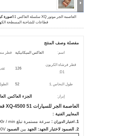
العاصمة الجر موتور XQ سلسلة العاكس 51
صورة كبي
قطاعات للشاحنة المسطحة الكهرب
مفصلة وصف المنتج
اسم:
العاكس الميكانيكية
قطر منص
قطر فرشاة الكربون
126
ثقب
D1:
طول النحاس L:
52
الطول
الجزء العاكس
العا
إبراز:
,
العاصمة الجر للسيارات XQ-4500 51 قطاعات العاكس لشاحنة مسطحة الكهربائية
المعايير الفنية :
1.
:
سرعة مستمرة تبلغ 4000r / min أو أكثر لمدة 5 دقائق عند 155 درجة مئوية.
اختبار الدوران
2. الصمود لاختبار الجهد: الجهد
بين
الصمود V
400V ، الصمود الكهر