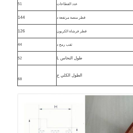
عدد القطاعات
51
144
قطر منصة مرتفعة
د
126
قطر فرشاة الكربون
ثقب رمح
د
44
طول النحاس L
52
الطول الكلي ح
68