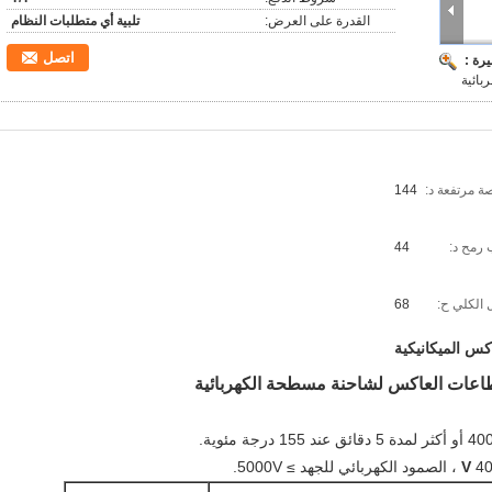
القدرة على العرض:
تلبية أي متطلبات النظام
اتصل
رة :
ائية
ة مرتفعة د:
144
 رمح د:
44
 الكلي ح:
68
كس الميكانيكية
بائي للجهد ≥ 5000V.