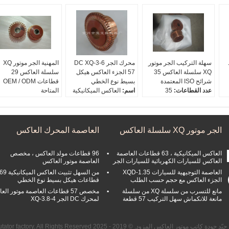
سهلة التركيب الجر موتور
محرك الجر DC XQ-3-6
المهنية الجر موتور XQ
XQ سلسلة العاكس 35
57 الجزء العاكس هيكل
سلسلة العاكس 29
شرائح ISO المعتمدة
بسيط نوع الخطي
قطاعات OEM / ODM
عدد القطاعات:
35
اسم:
العاكس الميكانيكية
المتاحة
قطر منصة مرتفعة د:
120
قطر منصة مرتفعة د:
105
اسم:
العاكس الصناعي
قطر فرشاة الكربون D1:
قطر فرشاة الكربون D1:
قطر منصة مرتفعة د:
70
102
81
قطر فرشاة الكربون D1:
ثقب رمح د:
30
ثقب رمح د:
24.92
56
الجر موتور XQ سلسلة العاكس
العاصمة المحرك العاكس
ثقب رمح د:
20.6
العاكس الميكانيكية ، 63 قطاعات العاصمة
96 قطاعات مولد العاكس ، مخصص
العاكس للسيارات الكهربائية للسيارات الجر
العاصمة موتور العاكس
العاصمة التوجيهية للسيارات XQD-1.35
من السهل تثبيت العاكس الميكانيكية 
الجزء العاكس مع حجم حسب الطلب
قطاعات هيكل بسيط نوع الخطي
مانع للتسرب من سلسلة XQ من سلسلة
مخصص 57 قطاعات العاصمة موتور ال
مانعة للانكماش سهل التركيب 57 قطعة
لمحرك DC الجر XQ-3.8-4
كاتب موتور العاكس المزود. © 2019 - 2025 Changzhou wide commutator factory. All Rights Reserved.