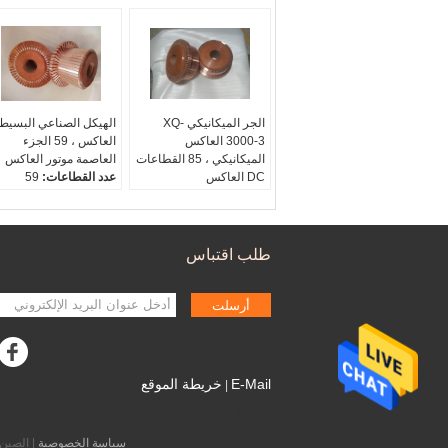
الجر الميكانيكي XQ-
الهيكل الصناعي البسيط
3000-3 العاكس
العاكس ، 59 الجزء
الميكانيكي ، 85 القطاعات
العاصمة موتور العاكس
DC العاكس
عدد القطاعات:
59
اسم:
العاكس الميكانيكية
عدد القطاعات:
59
قطر منصة مرتفعة د:
144
عدد القطاعات:
59
قطر فرشاة الكربون D1:
عدد القطاعات:
59
126
طلب اقتباس
ثقب رمح د:
35
أرسلت
E-Mail
خريطة الموقع
|
موقع الجوال
سياسة الخصوصية
| الصين جيّد جودة 