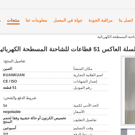
اتصل بنا
مراقبة الجودة
جولة في المعمل
معلومات عنا
منتجات
م
تفاصيل المنتج:
مكان المنشأ:
الصين
اسم العلامة التجارية:
KUANKUAN
إصدار الشهادات:
CE / ISO
رقم الموديل:
51 قطعة
شروط الدفع والشحن:
الحد الأدنى لكمية:
≥1
الأسعار:
negotiable
تخصيص الكرتون أو حالة خشبية وفقا لحجم
تفاصيل التغليف:
المنتج
وقت التسليم:
أسبوعين
شروط الدفع:
T/T