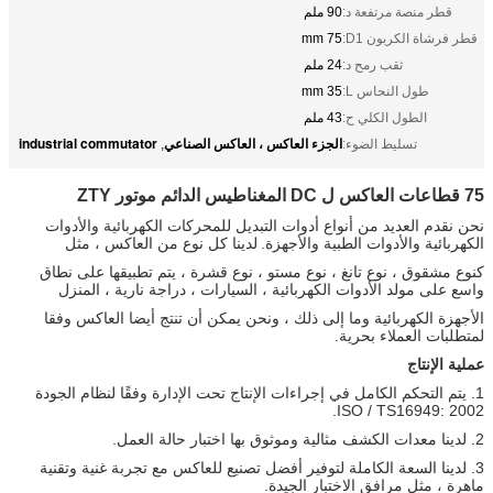
قطر منصة مرتفعة د:
90 ملم
قطر فرشاة الكربون D1:
75 mm
ثقب رمح د:
24 ملم
طول النحاس L:
35 mm
الطول الكلي ح:
43 ملم
الجزء العاكس ، العاكس الصناعي
industrial commutator
تسليط الضوء:
,
75 قطاعات العاكس ل DC المغناطيس الدائم موتور ZTY
نحن نقدم العديد من أنواع أدوات التبديل للمحركات الكهربائية والأدوات
الكهربائية والأدوات الطبية والأجهزة.
لدينا كل نوع من العاكس ، مثل
كنوع مشقوق ، نوع تانغ ، نوع مستو ، نوع قشرة ، يتم تطبيقها على نطاق
واسع على مولد الأدوات الكهربائية ، السيارات ، دراجة نارية ، المنزل
الأجهزة الكهربائية وما إلى ذلك ، ونحن يمكن أن تنتج أيضا العاكس وفقا
لمتطلبات العملاء بحرية.
عملية الإنتاج
1. يتم التحكم الكامل في إجراءات الإنتاج تحت الإدارة وفقًا لنظام الجودة
ISO / TS16949: 2002.
2. لدينا معدات الكشف مثالية وموثوق بها اختبار حالة العمل.
3. لدينا السعة الكاملة لتوفير أفضل تصنيع للعاكس مع تجربة غنية وتقنية
ماهرة ، مثل مرافق الاختبار الجيدة.