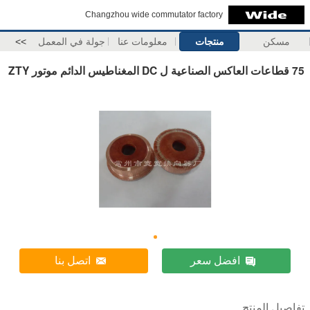
Changzhou wide commutator factory
مسكن
منتجات
معلومات عنا
جولة في المعمل
>>
75 قطاعات العاكس الصناعية ل DC المغناطيس الدائم موتور ZTY
افضل سعر
اتصل بنا
تفاصيل المنتج