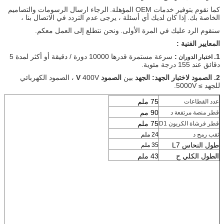
كما نقوم بتوفير خدمات OEM المؤهلة.
الرجاء ارسال الرسومات والتصاميم
الخاصة بك.
إذا كان لديك أي أسئلة ، يرجى عدم التردد في الاتصال بنا ،
سنقوم الرد عليك في المرة الأولى.
ونحن نتطلع إلى العمل معكم.
المعايير الفنية :
1.
:
سرعة مستمرة قدرها 10000 دورة / دقيقة أو أكثر لمدة 5
اختبار الدوران
دقائق عند 155 درجة مئوية.
2. الصمود لاختبار الجهد: الجهد
بين
الصمود V
400V ، الصمود الكهربائي
للجهد ≥ 5000V.
75 ملم
عدد القطاعات
90 مم
قطر منصة مرتفعة
د
75 ملم
قطر فرشاة الكربون
D1
ثقب رمح
د
24 ملم
طول النحاس L7
35 ملم
الطول الكلي ح
43 ملم