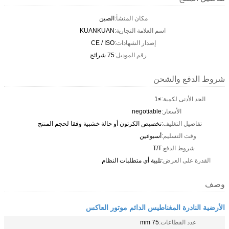
مكان المنشأ:
الصين
اسم العلامة التجارية:
KUANKUAN
إصدار الشهادات:
CE / ISO
رقم الموديل:
75 شرائح
شروط الدفع والشحن
الحد الأدنى لكمية:
≥1
الأسعار:
negotiable
تفاصيل التغليف:
تخصيص الكرتون أو حالة خشبية وفقا لحجم المنتج
وقت التسليم:
أسبوعين
شروط الدفع:
T/T
القدرة على العرض:
تلبية أي متطلبات النظام
وصف
الأرضية النادرة المغناطيس الدائم موتور العاكس
عدد القطاعات:
75 mm