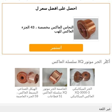
احصل على افضل سعر ل
النحاس العاكس مخصصة ، 43 الجزء
العاكس للهب
استمر
الجر موتور XQ سلسلة العاكس
أكثر
الجر موتور
الجر الميكانيكي
العاصمة الجر موتور
الهيكل الصناعي
سهلة التر
سلة العاكس
XQ-3000-3
XQ سلسلة العاكس
البسيط العاكس ،
29 قطاعات OEM /
العاكس الميكانيكي
51 قطاعات
59 الجزء العاصمة
ة
، 85 القطاعات DC
للشاحنة المسطحة
موتور العاكس
ISO المعتمدة
العاكس
الكهربائية
غير اللغة