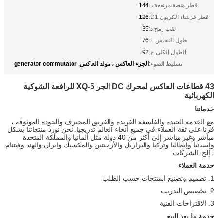
قطر منصة مرتفعة د:
144
قطر فرشاة الكربون D1:
126
ثقب رمح د:
35
طول النحاس L:
76
الطول الكلي ح:
92
الجزء العاكس ، مولد العاكس
generator commutator
تسليط الضوء:
,
43 قطاعات العاكس لمحرك DC الجر XQ-5 للرافعة الشوكية
الكهربائية
خدماتنا
مع الخدمة الجيدة والفلسفة الفريدة والفريق المحترف والجودة الموثوقة ،
فزنا على ثقة العملاء في جميع أنحاء العالم تدريجيا.
نحن
نورد منتجاتنا بشكل
مباشر
وغير
مباشر إلى أكثر من 40 دولة مثل ألمانيا والمملكة المتحدة
وإسبانيا وإيطاليا وتركيا والبرازيل والأرجنتين والمكسيك وإيران والهند وفيتنام
،
إلخ. الشركات.
خدمة العملاء
1. تصميم وتصنيع المنتجات حسب الطلب
2. تخصيص التدريب
3. الاقتراحات الفنية
خدمة ما بعد البيع