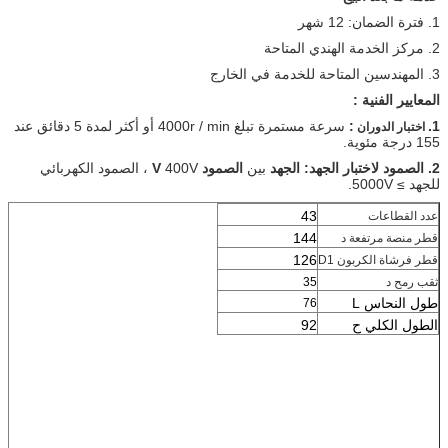
1. فترة الضمان: 12 شهر
2. مركز الخدمة الهندي المتاحة
3. المهندسين المتاحة للخدمة في الخارج
المعايير الفنية :
1.
:
سرعة مستمرة تبلغ 4000r / min أو أكثر لمدة 5 دقائق عند
اختبار الدوران
155 درجة مئوية.
2. الصمود لاختبار الجهد: الجهد
بين
الصمود V
400V ، الصمود الكهربائي
للجهد ≥ 5000V.
43
عدد القطاعات
144
قطر منصة مرتفعة
د
126
قطر فرشاة الكربون
D1
ثقب رمح
د
35
طول النحاس L
76
الطول الكلي ح
92