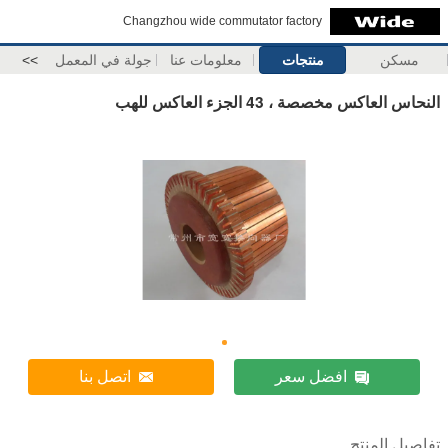
Changzhou wide commutator factory
مسكن
منتجات
معلومات عنا
جولة في المعمل
>>
النحاس العاكس مخصصة ، 43 الجزء العاكس للهب
افضل سعر
اتصل بنا
تفاصيل المنتج