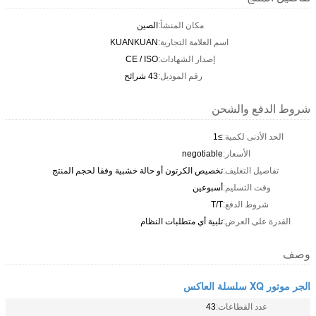
مكان المنشأ:
الصين
اسم العلامة التجارية:
KUANKUAN
إصدار الشهادات:
CE / ISO
رقم الموديل:
43 شرائح
شروط الدفع والشحن
الحد الأدنى لكمية:
≥1
الأسعار:
negotiable
تفاصيل التغليف:
تخصيص الكرتون أو حالة خشبية وفقا لحجم المنتج
وقت التسليم:
أسبوعين
شروط الدفع:
T/T
القدرة على العرض:
تلبية أي متطلبات النظام
وصف
الجر موتور XQ سلسلة العاكس
عدد القطاعات:
43