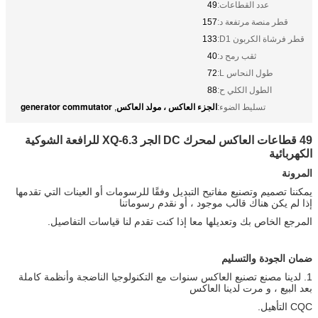
عدد القطاعات:
49
قطر منصة مرتفعة د:
157
قطر فرشاة الكربون D1:
133
ثقب رمح د:
40
طول النحاس L:
72
الطول الكلي ح:
88
الجزء العاكس ، مولد العاكس
generator commutator
تسليط الضوء:
,
49 قطاعات العاكس لمحرك DC الجر XQ-6.3 للرافعة الشوكية
الكهربائية
المرونة
يمكننا تصميم وتصنيع مفاتيح التبديل وفقًا للرسومات أو العينات التي تقدمها
إذا لم يكن هناك قالب موجود ، أو نقدم رسوماتنا
المرجع الخاص بك وتعديلها معا إذا كنت تقدم لنا قياسات التفاصيل.
ضمان الجودة والتسليم
1. لدينا مصنع تصنيع العاكس سنوات مع التكنولوجيا الناضجة وأنظمة كاملة
بعد البيع ، و مرت لدينا العاكس
CQC التأهيل.