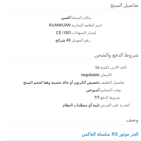
تفاصيل المنتج
مكان المنشأ:
الصين
اسم العلامة التجارية:
KUANKUAN
إصدار الشهادات:
CE / ISO
رقم الموديل:
49 شرائح
شروط الدفع والشحن
الحد الأدنى لكمية:
≥1
الأسعار:
negotiable
تفاصيل التغليف:
تخصيص الكرتون أو حالة خشبية وفقا لحجم المنتج
وقت التسليم:
أسبوعين
شروط الدفع:
T/T
القدرة على العرض:
تلبية أي متطلبات النظام
وصف
الجر موتور XQ سلسلة العاكس