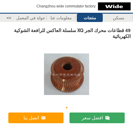
Changzhou wide commutator factory
مسكن
منتجات
معلومات عنا
جولة في المعمل
>>
49 قطاعات محرك الجر XQ سلسلة العاكس للرافعة الشوكية
الكهربائية
افضل سعر
اتصل بنا