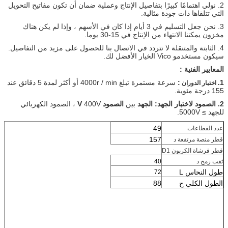
2. نولي اهتمامًا كبيرًا بتفاصيل الإنتاج وعملية ضمان أن تكون مفاتيح التحويل
التي تتلقاها ذات جودة مثالية.
3. نحن جعل التسليم في 3 أيام إذا كان في الأسهم ، وإذا لم يكن هناك
مخزون يمكننا الانتهاء من الإنتاج في 15-30 يوما.
4. الثابتة والمتنقلة لا تتردد في الاتصال بنا للحصول على مزيد من التفاصيل.
سيكون مستخدمو Vico الخيار الأفضل لك.
المعايير الفنية :
1.
:
سرعة مستمرة تبلغ 4000r / min أو أكثر لمدة 5 دقائق عند
اختبار الدوران
155 درجة مئوية.
2. الصمود لاختبار الجهد: الجهد
بين
الصمود V
400V ، الصمود الكهربائي
للجهد ≥ 5000V.
49
عدد القطاعات
157
قطر منصة مرتفعة
د
قطر فرشاة الكربون
D1
ثقب رمح
د
40
طول النحاس L
72
الطول الكلي ح
88