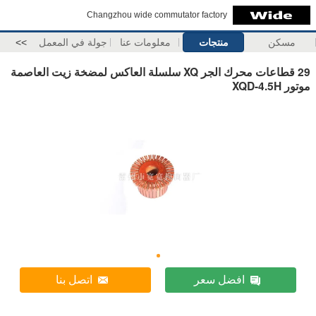
Changzhou wide commutator factory
مسكن
منتجات
معلومات عنا
جولة في المعمل
>>
29 قطاعات محرك الجر XQ سلسلة العاكس لمضخة زيت العاصمة
موتور XQD-4.5H
افضل سعر
اتصل بنا