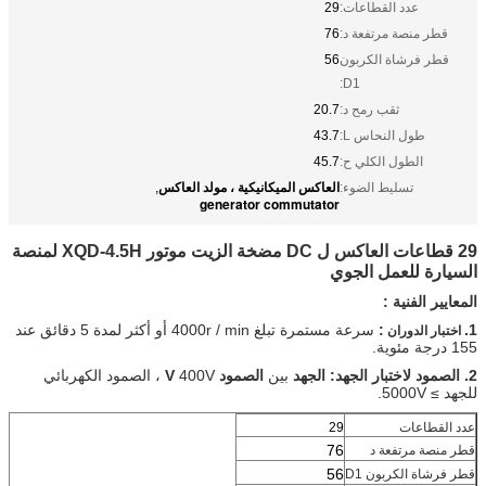
عدد القطاعات:
29
قطر منصة مرتفعة د:
76
قطر فرشاة الكربون
56
D1:
ثقب رمح د:
20.7
طول النحاس L:
43.7
الطول الكلي ح:
45.7
العاكس الميكانيكية ، مولد العاكس
تسليط الضوء:
,
generator commutator
29 قطاعات العاكس ل DC مضخة الزيت موتور XQD-4.5H لمنصة
السيارة للعمل الجوي
المعايير الفنية :
1.
:
سرعة مستمرة تبلغ 4000r / min أو أكثر لمدة 5 دقائق عند
اختبار الدوران
155 درجة مئوية.
2. الصمود لاختبار الجهد: الجهد
بين
الصمود V
400V ، الصمود الكهربائي
للجهد ≥ 5000V.
عدد القطاعات
29
76
قطر منصة مرتفعة
د
56
قطر فرشاة الكربون
D1