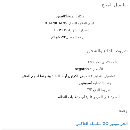
تفاصيل المنتج
مكان المنشأ:
الصين
اسم العلامة التجارية:
KUANKUAN
إصدار الشهادات:
CE / ISO
رقم الموديل:
29 شرائح
شروط الدفع والشحن
الحد الأدنى لكمية:
≥1
الأسعار:
negotiable
تفاصيل التغليف:
تخصيص الكرتون أو حالة خشبية وفقا لحجم المنتج
وقت التسليم:
أسبوعين
شروط الدفع:
T/T
القدرة على العرض:
تلبية أي متطلبات النظام
وصف
الجر موتور XQ سلسلة العاكس