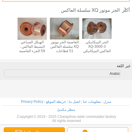
الجر موتور XQ سلسلة العاكس
أكثر
الجر موتور
الجر الميكانيكي
العاصمة الجر موتور
الهيكل الصناعي
سهلة التر
سلة العاكس
XQ-3000-3
XQ سلسلة العاكس
البسيط العاكس ،
29 قطاعات OEM /
العاكس الميكانيكي
51 قطاعات
59 الجزء العاصمة
ة
، 85 القطاعات DC
للشاحنة المسطحة
موتور العاكس
ISO المعتمدة
العاكس
الكهربائية
غير اللغة
Arabic
منزل
|
معلومات عنا
|
اتصل بنا
|
خريطة الموقع
|
Privacy Policy
منظر مكتبيّ
Copyright © 2019 - 2025 Changzhou wide commutator factory.
All rights reserved.