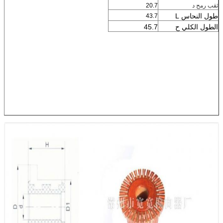
ثقب رمح
د
20.7
طول النحاس L
43.7
الطول الكلي ح
45.7