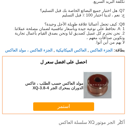
تكلفة البريد السريع.
Q7.
هل اختبار جميع البضائع الخاصة بك قبل التسليم؟
ج: نعم ، لدينا اختبار 100 ٪ قبل التسليم
Q8: كيف تجعل أعمالنا علاقة طويلة الأجل وجيدة؟
A: 1.
نحافظ على نوعية جيدة وبأسعار تنافسية لضمان مصلحة عملائنا.
2. نحن نحترم كل عميل كصديق لنا ونحن بصدق القيام بأعمال تجارية
وتكوين صداقات معهم ،
لا يهم من أين أتوا.
الجزء العاكس
العاكس الميكانيكية
الجزء العاكس ، مولد العاكس
بطاقة:
,
,
احصل على افضل سعر ل
مولد العاكس حسب الطلب ، عاكس
الدوران بمحرك الجر XQ-3.8-4
استمر
الجر موتور XQ سلسلة العاكس
أكثر