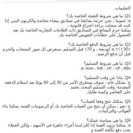
التعليمات
Q1.
ما هي شروط التعبئة الخاصة بك؟
a: عموما ، نحن حزمة بضائعنا في صناديق بيضاء محايدة والكرتون البني.
إذا
كنت قد سجلت براءة اختراع قانونية ،
يمكننا حزم البضائع في الصناديق ذات العلامات التجارية الخاصة بك بعد
الحصول على خطابات التفويض الخاصة بك.
Q2.
ما هي شروط الدفع الخاصة بك؟
a: t / t 30٪ كوديعة ، و 70٪ قبل التسليم.
سنعرض لك صور المنتجات والحزم
قبل أن تدفع الرصيد.
Q3.
ما هي شروط التسليم؟
a: exw ، fob ، cfr ، cif ، ddu.
Q4.
ماذا عن وقت التسليم؟
ج: بشكل عام ، سوف يستغرق الأمر من 30 إلى 60 يومًا بعد استلام الدفعة
المقدمة.
وقت التسليم المحدد يعتمد
على العناصر وكمية طلبك.
Q5.
يمكنك تنتج وفقا للعينات؟
ج: نعم ، يمكن أن ننتج من العينات الخاصة بك أو الرسومات الفنية.
يمكننا بناء
القوالب والتركيبات.
Q6.
ما هي سياسة عينتك؟
a: يمكننا تزويد العينة إذا كان لدينا أجزاء جاهزة في الأسهم ، ولكن العملاء
يجب دفع تكلفة العينة و