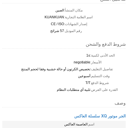
مكان المنشأ:
الصين
اسم العلامة التجارية:
KUANKUAN
إصدار الشهادات:
CE / ISO
رقم الموديل:
57 شرائح
شروط الدفع والشحن
الحد الأدنى لكمية:
≥1
الأسعار:
negotiable
تفاصيل التغليف:
تخصيص الكرتون أو حالة خشبية وفقا لحجم المنتج
وقت التسليم:
أسبوعين
شروط الدفع:
T/T
القدرة على العرض:
تلبية أي متطلبات النظام
وصف
الجر موتور XQ سلسلة العاكس
اسم:
العاصمة العاكس