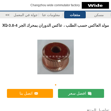
Changzhou wide commutator factory
مسكن
منتجات
معلومات عنا
جولة في المعمل
>>
مولد العاكس حسب الطلب ، عاكس الدوران بمحرك الجر XQ-3.8-4
افضل سعر
اتصل بنا
تفاصيل المنتج