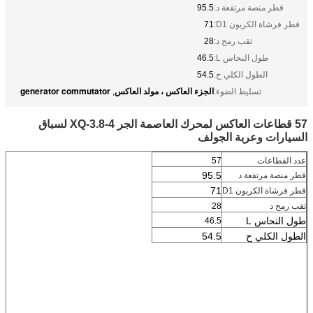
قطر منصة مرتفعة د:
95.5
قطر فرشاة الكربون D1:
71
ثقب رمح د:
28
طول النحاس L:
46.5
الطول الكلي ح:
54.5
الجزء العاكس ، مولد العاكس
generator commutator
تسليط الضوء:
,
57 قطاعات العاكس لمحرك العاصمة الجر XQ-3.8-4 لسباق
السيارات وعربة الجولف
عدد القطاعات
57
95.5
قطر منصة مرتفعة
د
71
قطر فرشاة الكربون
D1
ثقب رمح
د
28
طول النحاس L
46.5
الطول الكلي ح
54.5