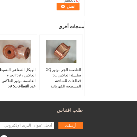
/ 3000)
0
(
منتجات أخرى
العاصمة الجر موتور XQ
الهيكل الصناعي البسيط
سلسلة العاكس 51
العاكس ، 59 الجزء
قطاعات للشاحنة
العاصمة موتور العاكس
المسطحة الكهربائية
عدد القطاعات:
59
اسم:
العاكس الميكانيكية
عدد القطاعات:
59
قطر منصة مرتفعة د:
144
عدد القطاعات:
59
قطر فرشاة الكربون D1:
عدد القطاعات:
59
126
طلب اقتباس
ثقب رمح د:
44
أرسلت