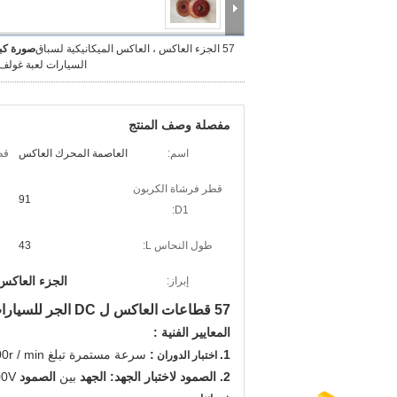
57 الجزء العاكس ، العاكس الميكانيكية لسباق
صورة كبي
السيارات لعبة غولف
مفصلة وصف المنتج
اسم:
العاصمة المحرك العاكس
قط
قطر فرشاة الكربون
91
D1:
طول النحاس L:
43
الجزء العاكس
إبراز:
57 قطاعات العاكس ل DC الجر للسيارات XQ-5-20 لجولة عربة سيارة الغولف
المعايير الفنية :
1.
:
سرعة مستمرة تبلغ 4000r / min أو أكثر لمدة 5 دقائق عند 155 درجة مئوية.
اختبار الدوران
2. الصمود لاختبار الجهد: الجهد
بين
الصمود V
400V ، الصمود الكهر