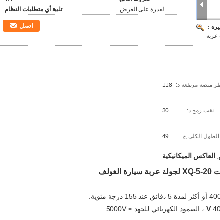
القدرة على العرض:
تلبية أي متطلبات النظام
اتصل
رة :
 عربة
ر منصة مرتفعة د:
118
ثقب رمح د:
30
الطول الكلي ح:
49
العاكس الميكانيكية
,
بائي للجهد ≥ 5000V.