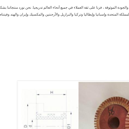
لجودة الموثوقة ، فزنا على ثقة العملاء في جميع أنحاء العالم تدريجيا. نحن نورد منتجاتنا بشك
ر من 40 دولة مثل ألمانيا والمملكة المتحدة وإسبانيا وإيطاليا وتركيا والبرازيل والأرجنتين والمكسيك وإيران والهند وفيتنام