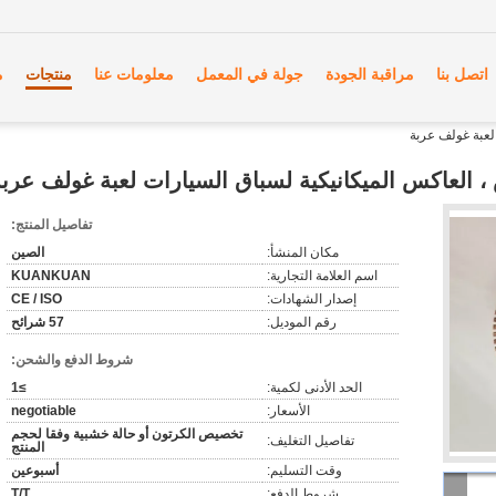
اتصل بنا
مراقبة الجودة
جولة في المعمل
معلومات عنا
منتجات
م
تفاصيل المنتج:
مكان المنشأ:
الصين
اسم العلامة التجارية:
KUANKUAN
إصدار الشهادات:
CE / ISO
رقم الموديل:
57 شرائح
شروط الدفع والشحن:
الحد الأدنى لكمية:
≥1
الأسعار:
negotiable
تخصيص الكرتون أو حالة خشبية وفقا لحجم
تفاصيل التغليف:
المنتج
وقت التسليم:
أسبوعين
شروط الدفع:
T/T