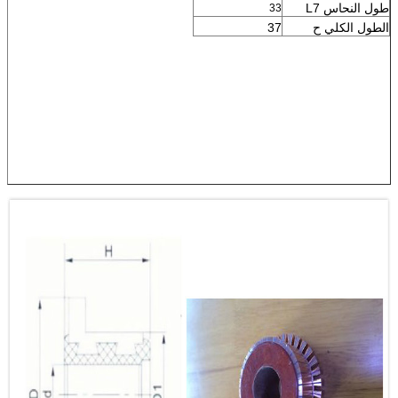
طول النحاس L7
33
الطول الكلي ح
37