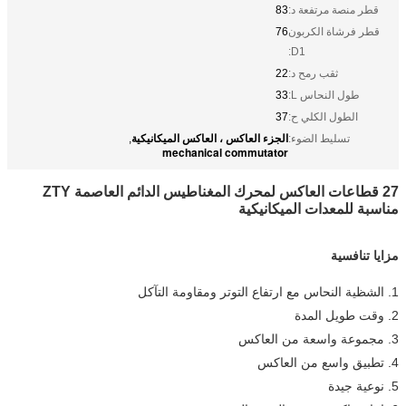
قطر منصة مرتفعة د:
83
قطر فرشاة الكربون
76
D1:
ثقب رمح د:
22
طول النحاس L:
33
الطول الكلي ح:
37
الجزء العاكس ، العاكس الميكانيكية
تسليط الضوء:
,
mechanical commutator
27 قطاعات العاكس لمحرك المغناطيس الدائم العاصمة ZTY
مناسبة للمعدات الميكانيكية
مزايا تنافسية
1. الشظية النحاس مع ارتفاع التوتر ومقاومة التآكل
2. وقت طويل المدة
3. مجموعة واسعة من العاكس
4. تطبيق واسع من العاكس
5. نوعية جيدة