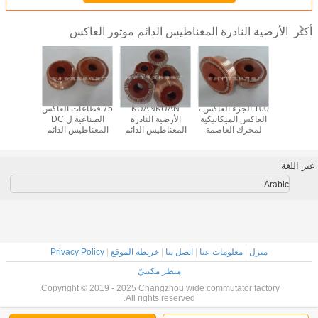
الأرضية النادرة المغناطيس الدائم موتور العاكس
أكثر
عات الأرضية
100 الجزء العاكس ،
KUANKUAN
75 قطاعات العاكس
موثوق ا
 المغناطيس
العاكس الميكانيكية
الأرضية النادرة
الصناعية ل DC
النادرة ا
وتور العاكس
لمحرك العاصمة
المغناطيس الدائم
المغناطيس الدائم
الدائم موت
الميكانيكية
المغناطيس الدائم
موتور العاكس / 63
موتور ZTY
مع ارتدا
ZTY
الجزء العاكس 100
جي
الجزء العاكس ،
غير اللغة
Commuta
الميكانيكية
Arabic
منزل
|
معلومات عنا
|
اتصل بنا
|
خريطة الموقع
|
Privacy Policy
منظر مكتبيّ
Copyright © 2019 - 2025 Changzhou wide commutator factory.
All rights reserved.