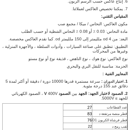
6. إنتاج عاكس حسب الرسم الزبون.
7. يمكننا تخصيص العاكس لعملائنا.
المقياس التقني:
مكون العاكس: النحاس / ميكا / مجمع صب
مادة النحاس: 0.03 ٪ أو 0.08 ٪ النحاس الشظية أو حسب الطلب
البعد: من od 4 ملليمتر إلى 150 ملليمتر od.
كما نقدم العاكس مخصصة.
التطبيق: تنطبق على صناعة السيارات ، وأدوات السلطة ، والأجهزة المنزلية ،
وغيرها من المحركات
نوع العاكس: نوع هوك ، نوع الناهض ، قذيفة نوع أو نوع مستو
الحزمة: مناسبة للنقل البري والبحري
المعايير الفنية :
1.
:
سرعة مستمرة قدرها 10000 دورة / دقيقة أو أكثر لمدة 5
اختبار الدوران
دقائق عند 155 درجة مئوية.
2. الصمود لاختبار الجهد: الجهد
بين
الصمود V
400V ، الصمود الكهربائي
للجهد ≥ 5000V.
27
عدد القطاعات
83
قطر منصة مرتفعة
د
76
قطر فرشاة الكربون
D1
ثقب رمح
د
22