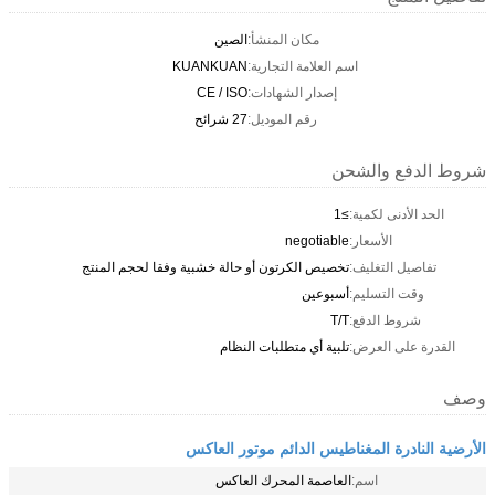
مكان المنشأ:
الصين
اسم العلامة التجارية:
KUANKUAN
إصدار الشهادات:
CE / ISO
رقم الموديل:
27 شرائح
شروط الدفع والشحن
الحد الأدنى لكمية:
≥1
الأسعار:
negotiable
تفاصيل التغليف:
تخصيص الكرتون أو حالة خشبية وفقا لحجم المنتج
وقت التسليم:
أسبوعين
شروط الدفع:
T/T
القدرة على العرض:
تلبية أي متطلبات النظام
وصف
الأرضية النادرة المغناطيس الدائم موتور العاكس
اسم:
العاصمة المحرك العاكس