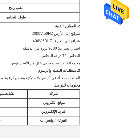
ثقب رمح
طول النحاس
2. المعايير الفنية
شرائح إلى الأرض 2000V 50HZ
شرائح إلى الجزء - 400V 50HZ
اختبار السرعة: 9000 دورة في الدقيقة
النحاس: T2 درجة النحاس
مجمع القالب: صب حنكي خالٍ من الأسبستوس
3. متطلبات التعبئة والرسوم
المنتجات معبأة في أكياس بلاستيكية وتحميها رغوة. يجب
معلومات للتواصل
شركة
تشانغتشو Kuankuan Commutator المشت
موقع الكتروني
البريد الإلكتروني
الغوغاء / واتس اب
+ 7732