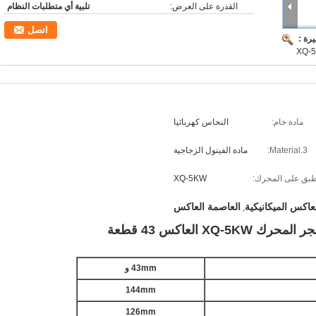
القدرة على العرض:
تلبية أي متطلبات النظام
اتصل
رة :
مادة خام:
النحاس كهربائيا
Material.3:
مادة الفينول الزجاجية
طبق على المحرك:
XQ-5KW
عاكس الميكانيكية
العاصمة العاكس
,
X العاكس 43 قطعة
43mm و
144mm
126mm