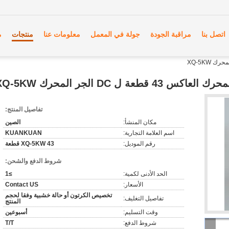
اتصل بنا
مراقبة الجودة
جولة في المعمل
معلومات عنا
منتجات
م
قطعة ل DC الجر المحرك XQ-5KW
تفاصيل المنتج:
مكان المنشأ:
الصين
اسم العلامة التجارية:
KUANKUAN
رقم الموديل:
XQ-5KW 43 قطعة
شروط الدفع والشحن:
الحد الأدنى لكمية:
≥1
الأسعار:
Contact US
تخصيص الكرتون أو حالة خشبية وفقا لحجم
تفاصيل التغليف:
المنتج
وقت التسليم:
أسبوعين
شروط الدفع:
T/T