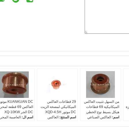
من السهل تثبيت العاكس
29 قطاعات العاكس
KUANKUAN DC موت
ة
الميكانيكية 69 قطاعات
الميكانيكي لمضخة الزيت
العاكس 69 قطعة لمح
هيكل بسيط نوع الخطي
DC موتور XQD-4.5H
DC الجر XQ-10KW
اسم:
العاكس الصناعي
اسم المنتج:
العاكس
اسم ال:
العاصمة المحر
الميكانيكية
العاكس
راي المواد:
النحاس
مادة خام:
النحاس كهربائ