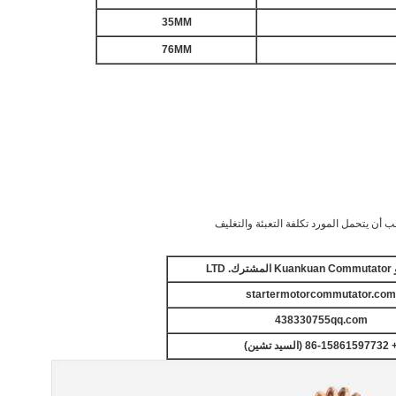
35MM
76MM
 أن يتحمل المورد تكلفة التعبئة والتغليف
رك.
LTD
startermotorcommutator.com
438330755qq.com
86-1586159 (السيد تشين)