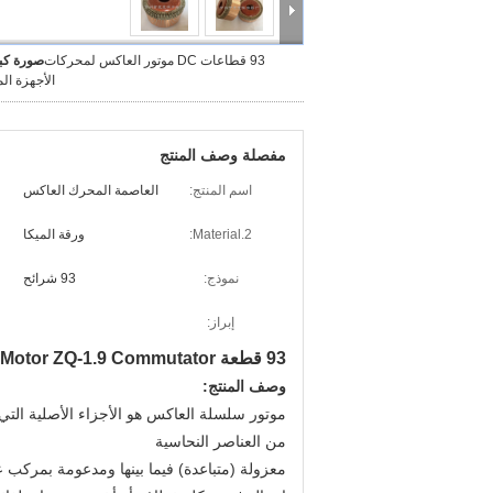
93 قطاعات DC موتور العاكس لمحركات
صورة كبي
الأجهزة الم
مفصلة وصف المنتج
اسم المنتج:
العاصمة المحرك العاكس
Material.2:
ورقة الميكا
نموذج:
93 شرائح
إبراز:
93 قطعة DC Traction Motor ZQ-1.9 Commutator لمحركات الأجهزة المنزلية
وصف المنتج:
موتور سلسلة العاكس هو الأجزاء الأصلية الت
من العناصر النحاسية
معزولة (متباعدة) فيما بينها ومدعومة بمر