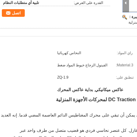
القدرة على العرض:
تلبية أي متطلبات النظام
اتصل
رة :
نزلية
راي المواد:
النحاس كهربائيا
Material.3:
الفينول الزجاج خيوط المواد ضغط
تنطبق على:
ZQ-1.9
عاكس ميكانيكي
بداية عاكس المحرك
,
ي يمكن أن تبقي على محرك المغناطيس الدائم العاصمة المضي قدما.
إنه العديد
كب عازل. كل عنصر نحاسي فردي هو قضيب متصل من طرف واحد عبر