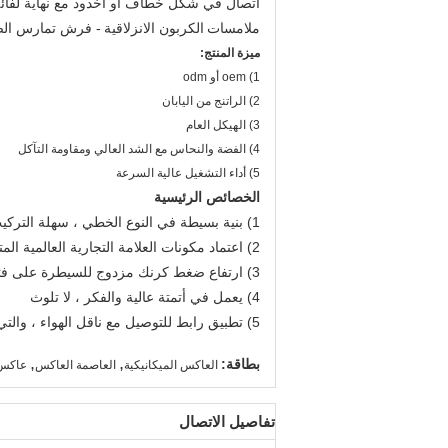
اتصال في شكل خطاف أو أخدود مع نهاية لفائف
ملامسات
الكربون الانزلاقية
- فرش تمارس الض
ميزة المنتج:
1) oem أو odm
2) الراتنج من اليابان
3) الهيكل العام
4) الفضة والنحاس مع الشد العالي ومقاومة التآكل
5) أداء التشغيل عالية السرعة
الخصائص الرئيسية
1) بنية بسيطة في النوع الخطي ، سهلة التركيب والصيانة.
2) اعتماد مكونات العلامة التجارية العالمية المتقدمة في الأجزاء الهوائية ، الأجزاء الكهربائية وقطع التشغيل.
3) ارتفاع ضغط كرنك مزدوج للسيطرة على فتح يموت وإغلاق.
4) يعمل في أتمتة عالية والفكر ، لا تلوث
5) تطبيق رابط للتوصيل مع ناقل الهواء ، والتي يمكن أن تتماشى مباشرة مع آلة ملء.
,
,
بطاقة:
العاكس الميكانيكية
العاصمة العاكس
عاكس 
تفاصيل الاتصال