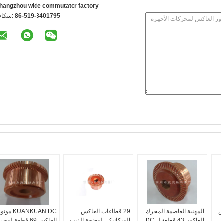
hangzhou wide commutator factory
86-519-3401795
الفاكس
س
المهنية العاصمة المحرك
29 قطاعات العاكس
KUANKUAN DC موت
العاكس 43 قطعة ل DC
الميكانيكي لمضخة الزيت
العاكس 69 قطعة لمح