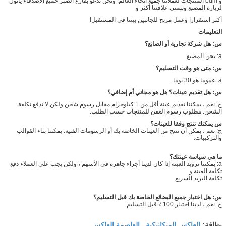
و odm المنتجات لعملائنا جميع أنحاء العالم. ونحن ندعو بفارغ الصبر جميع الأصدقاء يأتون
لزيارة المصنع ونتمنى علاقتنا أكثر و
أكثر استقرارا وعمل مربح للجانبين بيننا في المستقبل!
التعليمات
س: هل شركة تجارية أو الصانع؟
a: نحن المصنع.
س: متى هو وقت التسليم؟
a: عموما هو 30 يوما.
س: هل تقديم عينات؟
هل هو مجاني أم إضافي؟
ج: نعم ، يمكننا تقديم عينة أقل من 1 كيلوجرام مقابل رسوم شحن ولكن لا تدفع تكلفة
الشحن. مطلوب رسوم العفن للمنتجات حسب الطلب.
س يمكنك تنتج وفقا للعينات؟
ج: نعم ، يمكن أن ننتج من العينات الخاصة بك أو الرسومات الفنية. يمكننا بناء القوالب
والتركيبات.
ما هي سياسة عينتك؟
a: يمكننا تزويد العينة إذا كان لدينا أجزاء جاهزة في الأسهم ، ولكن يجب على العملاء دفع
تكلفة العينة و
تكلفة البريد السريع.
س: هل اختبار جميع البضائع الخاصة بك قبل التسليم؟
ج: نعم ، لدينا اختبار 100 ٪ قبل التسليم
العاكس الميكانيكية
العاصمة العاكس
بطاقة:
,
,