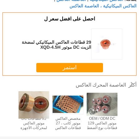
العاكس الميكانيكية ، العاصمة العاكس
احصل على افضل سعر ل
29 قطاعات العاكس الميكانيكي لمضخة
الزيت DC موتور XQD-4.5H
استمر
العاصمة المحرك العاكس
أكثر
KUANKU
OEM / ODM DC
مخصص العاكس
93 قطاعات DC
من السه
موتور العاكس 69
موتور العاكس 129
موتور كاتب ، 27
موتور العاكس
العاكس ال
قطعة لمحرك DC
قطاعات نوع الضغط
قطاعات العاكس
لمحركات الأجهزة
69 قطا
البلاستيك
الإلكترونية
المنزلية
بسيط نو