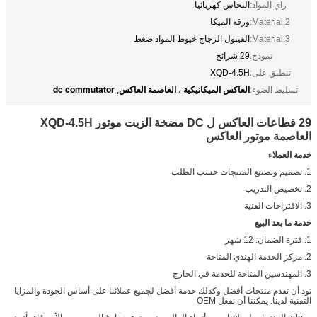
راي المواد:
النحاس كهربائيا
Material.2:
ورقة الميكا
Material.3:
الفينول الزجاج خيوط المواد ضغط
نموذج:
29 شرائح
تنطبق على:
XQD-4.5H
العاكس الميكانيكية ، العاصمة العاكس
dc commutator
تسليط الضوء:
,
29 قطاعات العاكس ل DC مضخة الزيت موتور XQD-4.5H
العاصمة موتور العاكس
خدمة العملاء
1. تصميم وتصنيع المنتجات حسب الطلب
2. تخصيص التدريب
3. الاقتراحات الفنية
خدمة ما بعد البيع
1. فترة الضمان: 12 شهر
2. مركز الخدمة الهندي المتاحة
3. المهندسين المتاحة للخدمة في الخارج
نود أن نقدم منتجات أفضل وكذلك خدمة أفضل لجميع عملائنا على أساس الجودة والمزايا
التقنية لدينا. يمكننا أن نفعل OEM