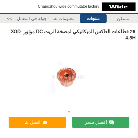
Changzhou wide commutator factory
مسكن
منتجات
معلومات عنا
جولة في المعمل
>>
29 قطاعات العاكس الميكانيكي لمضخة الزيت DC موتور XQD-
4.5H
افضل سعر
اتصل بنا