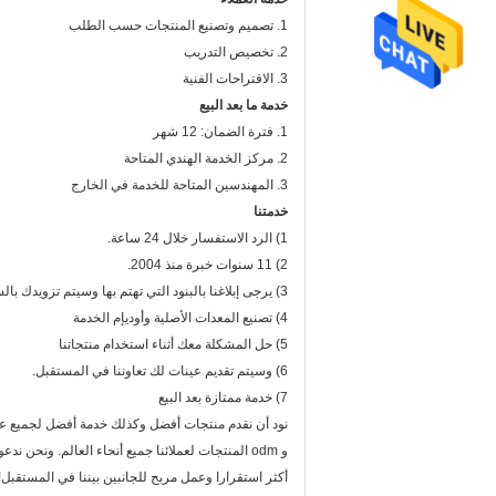
1. تصميم وتصنيع المنتجات حسب الطلب
2. تخصيص التدريب
3. الاقتراحات الفنية
خدمة ما بعد البيع
1. فترة الضمان: 12 شهر
2. مركز الخدمة الهندي المتاحة
3. المهندسين المتاحة للخدمة في الخارج
خدمتنا
1) الرد الاستفسار خلال 24 ساعة.
2) 11 سنوات خبرة منذ 2004.
3) يرجى إبلاغنا بالبنود التي تهتم بها وسيتم تزويدك بالسعر المعقول عند استلام استفسارك الجديد في أسرع وقت ممكن.
4) تصنيع المعدات الأصلية وأوديإم الخدمة
5) حل المشكلة معك أثناء استخدام منتجاتنا
6) وسيتم تقديم عينات لك تعاوننا في المستقبل.
7) خدمة ممتازة بعد البيع
نود أن نقدم منتجات أفضل وكذلك خدمة أفضل لجميع عملائنا
و odm المنتجات لعملائنا جميع أنحاء العالم. ونحن ندعو بفارغ الصبر جميع الأصدقاء يأتون لزيارة المصنع ونتمنى علاقتنا أكثر و
أكثر استقرارا وعمل مربح للجانبين بيننا في المستقبل!