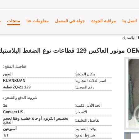
اتصل بنا
مراقبة الجودة
جولة في المعمل
معلومات عنا
منتجات
م
الضغط البلاستيك
تفاصيل المنتج:
مكان المنشأ:
الصين
اسم العلامة التجارية:
KUANKUAN
رقم الموديل:
ZQ-21 129 قطعة
شروط الدفع والشحن:
الحد الأدنى لكمية:
≥1
الأسعار:
Contact US
تخصيص الكرتون أو حالة خشبية وفقا لحجم
تفاصيل التغليف:
المنتج
وقت التسليم:
أسبوعين
شروط الدفع:
T/T