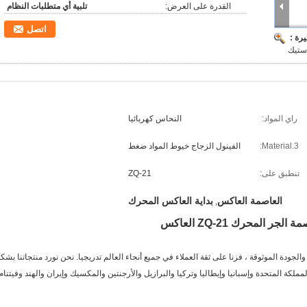
القدرة على العرض:
تلبية أي متطلبات النظام
اتصل
رة :
استيك
راي المواد:
النحاس كهربائيا
Material.3:
الفينول الزجاج خيوط المواد ضغط
تنطبق على:
ZQ-21
العاصمة العاكس
بداية العاكس المحرك
,
لجودة الموثوقة ، فزنا على ثقة العملاء في جميع أنحاء العالم تدريجيا. نحن نورد منتجاتنا بشك
ر من 40 دولة مثل ألمانيا والمملكة المتحدة وإسبانيا وإيطاليا وتركيا والبرازيل والأرجنتين والمكسيك وإيران والهند وفيتنام