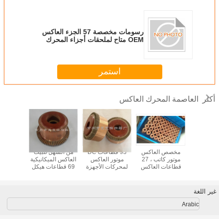
رسومات مخصصة 57 الجزء العاكس
OEM متاح لملحقات أجزاء المحرك
استمر
العاصمة المحرك العاكس
أكثر
KUANKU
مخصص العاكس
93 قطاعات DC
من السهل تثبيت
المهنية 
موتور العاكس 69
موتور كاتب ، 27
موتور العاكس
العاكس الميكانيكية
قطعة لمحرك DC
قطاعات العاكس
لمحركات الأجهزة
69 قطاعات هيكل
الإلكترونية
المنزلية
بسيط نوع الخطي
المحرك XQ-5KW
غير اللغة
Arabic