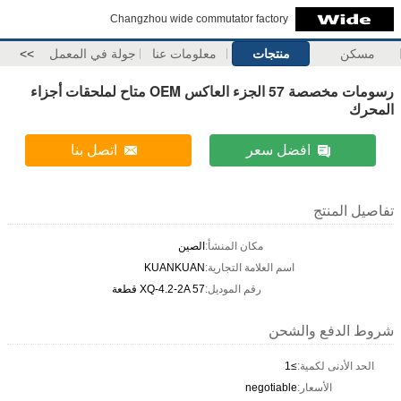
Changzhou wide commutator factory
مسكن
منتجات
معلومات عنا
جولة في المعمل
>>
رسومات مخصصة 57 الجزء العاكس OEM متاح لملحقات أجزاء
المحرك
افضل سعر
اتصل بنا
تفاصيل المنتج
مكان المنشأ:
الصين
اسم العلامة التجارية:
KUANKUAN
رقم الموديل:
XQ-4.2-2A 57 قطعة
شروط الدفع والشحن
الحد الأدنى لكمية:
≥1
الأسعار:
negotiable