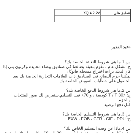
تنطبق على
XQ-4.2-2A
عبد القدير
F
س 1.ما هي شروط التعبئة الخاصة بك؟
ج: بشكل عام ، نقوم بتعبئة بضائعنا في صناديق بيضاء محايدة وكرتون بني.إذا
كان لديك براءة اختراع مسجلة قانونًا ،
يمكننا حزم البضائع في الصناديق ذات العلامات التجارية الخاصة بك بعد
الحصول على خطابات التفويض الخاصة بك.
س 2.ما هي شروط الدفع الخاصة بك؟
ج: T / T 30٪ كوديعة ، و 70٪ قبل التسليم.سنعرض لك صور المنتجات
والحزم
قبل دفع الرصيد.
س 3.ما هي شروط التسليم الخاصة بك؟
ج: EXW ، FOB ، CFR ، CIF ، DDU.
س 4.ماذا عن وقت التسليم الخاص بك؟
ج: بشكل عام ، سوف يستغرق الأمر من 30 إلى 60 يومًا بعد استلام الدفعة