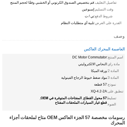
تفاصيل التغليف:
قم بتخصيص الصندوق الكرتوني أو الخشبي وفقًا لحجم المنتج
وقت التسليم:
إسبوعين
شروط الدفع:
تي / ت
القدرة على العرض:
تلبية أي متطلبات النظام
وصف
العاصمة المحرك العاكس
اسم المنتج:
DC Motor Commutator
مادة راي:
النحاس الالكتروليتي
المادة 2:
ورقة الميكا
المادة 3:
مواد ضغط خيوط الزجاج الفينولية
نموذج:
57 قطعة
تنطبق على:
XQ-4.2-2A
57 محول القطاع
المفتاحات المتوفرة في OEM
تسليط
,
,
قطع غيار السيارات الملحقات المفتاح
الضوء:
رسومات مخصصة 57 الجزء العاكس OEM متاح لملحقات أجزاء
المحرك