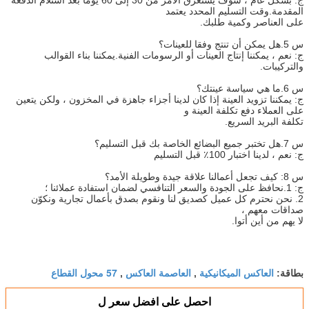
المقدمة.وقت التسليم المحدد يعتمد
على العناصر وكمية طلبك.
س 5.هل يمكن أن تنتج وفقا للعينات؟
ج: نعم ، يمكننا إنتاج العينات أو الرسومات الفنية.يمكننا بناء القوالب
والتركيبات.
س 6.ما هي سياسة عينتك؟
ج: يمكننا تزويد العينة إذا كان لدينا أجزاء جاهزة في المخزون ، ولكن يتعين
على العملاء دفع تكلفة العينة و
تكلفة البريد السريع.
س 7.هل تختبر جميع البضائع الخاصة بك قبل التسليم؟
ج: نعم ، لدينا اختبار 100٪ قبل التسليم
س 8: كيف تجعل أعمالنا علاقة جيدة وطويلة الأمد؟
ج: 1.نحافظ على الجودة والسعر التنافسي لضمان استفادة عملائنا ؛
2. نحن نحترم كل عميل كصديق لنا ونقوم بصدق بأعمال تجارية ونكوّن
صداقات معهم ،
لا يهم من أين أتوا.
العاكس الميكانيكية
العاصمة العاكس
57 محول القطاع
بطاقة:
,
,
احصل على افضل سعر ل