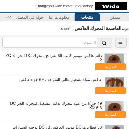
Changzhou wide commutator factory
مسكن
منتجات
معلومات عنا
جولة في المعمل
>>
العاصمة المحرك العاكس
جودة
supplier.
دائم عاكس موتور كاتب 69 شرائح لمحرك DC الجر ZQ-4-
2
اتصل بنا
عاكس مولد تشغيل عالي السرعة ، 69 جزء عاكس
اتصل بنا
49 جزءًا من عتبة محرك بداية التشغيل لمحرك الجر DC
XQ-6.3
اتصل بنا
53 قطاعات DC موتور العاكس لل DC توجيه السيارات